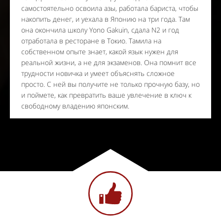
самостоятельно освоила азы, работала бариста, чтобы
накопить денег, и уехала в Японию на три года. Там
она окончила школу Yono Gakuin, сдала N2 и год
отработала в ресторане в Токио. Тамила на
собственном опыте знает, какой язык нужен для
реальной жизни, а не для экзаменов. Она помнит все
трудности новичка и умеет объяснять сложное
просто. С ней вы получите не только прочную базу, но
и поймете, как превратить ваше увлечение в ключ к
свободному владению японским.