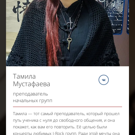
Тамила
Мустафаева
преподаватель
начальных групп
Тамила — тот самый преподаватель, который прошел
путь ученика с нуля до свободного общения, и она
покажет, как вам его повторить. Её целью были
концерты любимых J-Rock групп. Ради этой мечты она