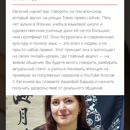
Евгения научит вас говорить на том японском,
который звучит на улицах Токио прямо сейчас. Пять
лет жизни в Японии, учеба в языковой школе и
художественном училище дали ей нечто большее,
чем сертификат N2. Она погрузилась в современную
культуру и поняла: язык — это ключ к людям, а не
просто набор правил. Этот принцип она и воплощает
на своих онлайн-уроках, где главный акцент — на
живом общении. Вы будете много говорить, разбирать
актуальный сленг и учиться понимать японцев на
примерах из популярных сериалов и YouTube-блогов.
С Евгенией вы сломаете языковой барьер и начнете
получать удовольствие от реального общения.