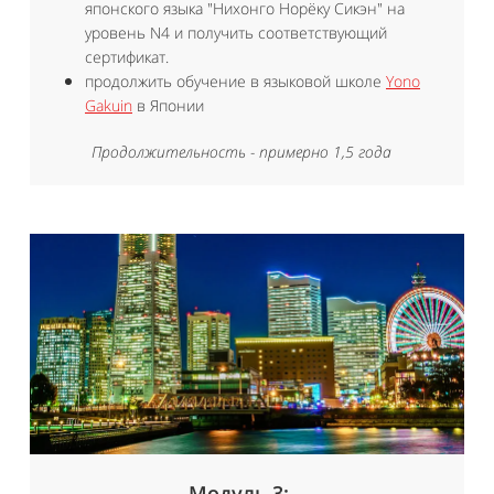
японского языка "Нихонго Норёку Сикэн" на
уровень N4 и получить соответствующий
сертификат.
продолжить обучение в языковой школе
Yono
Gakuin
в Японии
Продолжительность
- примерно 1,5 года
Модуль 3: