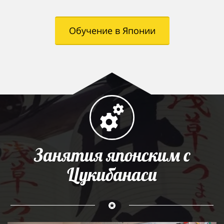
Обучение в Японии
Занятия японским с
Цукибанаси